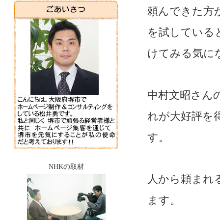
頼んできた方
を試している
けてみる気に
中村文昭さん
れが大好評を
す。
NHKの取材
人から頼まれ
ます。