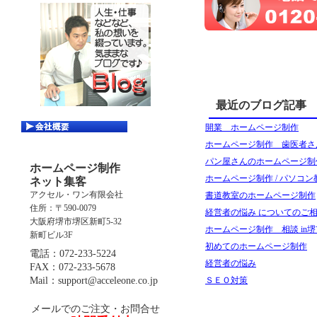
最近のブログ記事
開業 ホームページ制作
ホームページ制作 歯医者さ
パン屋さんのホームページ制
ホームページ制作
ホームページ制作 / パソコン
ネット集客
アクセル・ワン有限会社
書道教室のホームページ制作
住所：〒590-0079
経営者の悩み についてのご相談
大阪府堺市堺区新町5-32
ホームページ制作 相談 in堺
新町ビル3F
初めてのホームページ制作
電話：072-233-5224
経営者の悩み
FAX：072-233-5678
Mail：support@acceleone.co.jp
ＳＥＯ対策
メールでのご注文・お問合せ